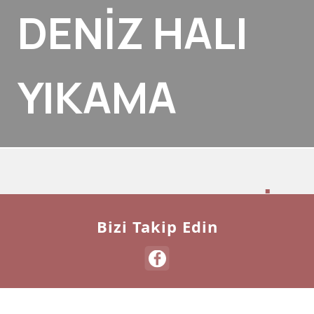
DENİZ HALI
YIKAMA
KUŞADASI DENİZ
Bizi Takip Edin
HALI YIKAMA
Kuşadası Halı Yıkama
Son